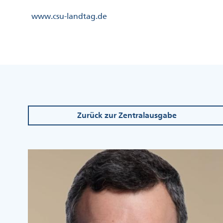
Direkt
Kopfzeile
www.csu-landtag.de
zum
Menü
Inhalt
Links
Kopfzeile
Menü
Mittig
Zurück zur Zentralausgabe